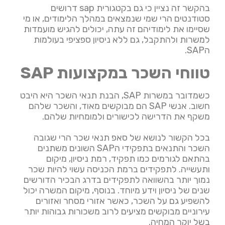
בהקשר זה נציין כי גם בקטגורית sap דרושים
סטודנטים הרי שמי שנמצאים במהלך הלימודים, או מי
שסיימו את לימודיהם זה עתה, יכולים להגיש מועמדות
למשרות ולהתקבל, גם ללא ניסיון ספציפי בעולמות
הSAP.
טווחי השכר במקצועות SAP
כשמדובר במשרות SAP, הבנת תנאי השכר היא היבט
חשוב. אנשי SAP הם מבוקשים מאוד, והשכר שלהם
משקף את הדרישה לכישורים ולמומחיות שלהם.
בכל הקשור לנושא של סאפ תנאי שכר הרי שגובה
השכר והתנאים בתפקידי הSAP השונים משתנים
בהתאם לגורמים כמו תפקיד, רמת ניסיון, מיקום
ותעשייה. לתפקידים ברמת הכניסה עשוי להיות שכר
נמוך יותר בהשוואה לתפקידים בדרג הבכיר הדורשים
שנים של ניסיון וידע מיוחד. בנוסף, מיקום המשרה יכול
להשפיע גם על השכר, כאשר אזורי מסחר ואזורים
עירוניים מבוקשים מציעים לרוב משכורות גבוהות יותר
בשל יוקר המחיה.