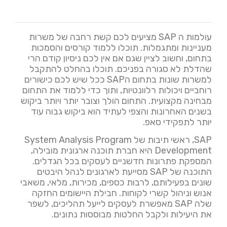
עולמות ה SAP מציעים לכם קשת רחבה של משרות
מעניינות ומתגמלות. תוכלו ללמוד קורסים והסמכות
בתחום, וחשוב לציין שגם אם אין לכם ניסיון קודם הרי
שהדלת לא סגורה בפניכם. תוכלו בהחלט להתקבל
למשרות שונות בתחום הSAP ככל שיש לכם כישורים
רוחביים ויכולות רלוונטיות, ותוך כדי ללמוד את התחום
מבחינה מקצועית. התחום הולך וצובר יותר ויותר ביקוש
בשנים האחרונות והצפי לעתיד הוא ביקוש גבוה עוד
יותר לתפקידי סאפ.
SAP, ראשי תיבות של System Analysis Program
Development היא חברת תוכנה ארגונית מובילה,
המספקת פתרונות חדשניים לעסקים בכל הגדלים.
התוכנה של SAP מסייעת לארגונים לנהל היבטים
שונים בפעילותם, לרבות כספים, מכירות, מלאי, משאבי
אנוש וניהול קשרי לקוחות. חבילת היישומים החזקה
שלה SAP מאפשרת לעסקים לייעל תהליכים, לשפר
את היעילות ולקבל החלטות מבוססות נתונים.