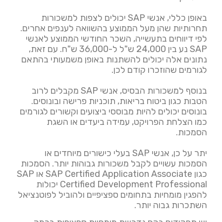
באופן כללי, אנשי SAP יכולים לצפות למשכורות
תחרותיות שהן מעל הממוצע בהשוואה לענפים אחרים.
לפי דיווחים בתעשייה, השכר החודשי הממוצע לאנשי
SAP נע בין 24,000 ש"ל ל-36,000 ש"ח. עם זאת,
נתונים אלה יכולים להשתנות באופן משמעותי בהתאם
לגורמים שהוזכרו קודם לכן.
בנוסף למשכורות הבסיס, אנשי SAP מקבלים לרוב
הטבות כגון ביטוח בריאות, תוכניות פרישה ובונוסים.
בונוסים יכולים להיות מבוססי ביצועים וקשורים לגורמים
כמו הצלחת הפרויקט, עמידה ביעדים או השגת
הסמכות.
יתר על כן, אנשי SAP בעלי כישורים מיוחדים או
הסמכות עשויים לקבל משכורות גבוהות יותר. הסמכות
כגון SAP Certified Application Associate או SAP
Certified Development Professional יכולות
להפגין מומחיות בתחומים ספציפיים ולהוביל לפוטנציאל
השתכרות גבוה יותר.