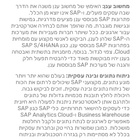
מחשוב ענן:
האימוץ של מחשוב ענן משנה את הדרך
שבה עסקים פועלים, ו-SAP אינו יוצא מן הכלל.
פתרונות SAP מבוססי ענן מציעים מדרגיות, גמישות
ונגישות מוגברת, מה שהופך אותם לבחירה אטרקטיבית
עבור ארגונים. ככל שיותר חברות מעבירות את מערכות
ה-SAP שלהן לענן, הביקוש לאנשי מקצוע עם מומחיות
בפתרונות SAP מבוססי ענן, כגון SAP S/4HANA
Cloud, צפוי לגדול. בנוסף, מיומנויות בתשתית ואבטחה
בענן יהיו מבוקשות מאוד כדי להבטיח תפעול חלק
והגנה של מערכות SAP מבוססות ענן.
ניתוח נתונים ובינה עסקית:
בעולם שהוא יותר ויותר
מונע נתונים, מקצועני SAP שיכולים לרתום את הכוח
של ניתוח נתונים ובינה עסקית, זוכים לביקוש גבוה.
היכולת לחלץ תובנות מכמויות גדולות של נתונים
ולתרגם אותן לאסטרטגיות ניתנות לפעולה היא חיונית
כדי לעסקים להישאר תחרותיים. כלי SAP כגון SAP
Business Warehouse ו-SAP Analytics Cloud
מאפשרים לארגונים לנתח נתונים ולקבל החלטות
מושכלות. כמובן שמשרות בהיי טק ובחברות עסקיות
בכלל לא מסתיימות רק בגזרה הטכנולוגית ובניתוח