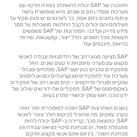
התוכנה של SAP יכולה להשתלב בצורה חלקה עם
מערכות ומסדי נתונים שונים, והיא מאפשרת גישה
וניתוח נתונים בזמן אמת. כך לארגונים יש מבט מקיף על
פעילותם והם יכולים לקבל החלטות מושכלות על סמך
מידע מדויק ועדכני. הפתרונות של SAP משמשים
תעשיות מכל הסוגים, כולל ייצור, קמעונאות, שירותי
בריאות, פיננסים ועוד.
SAP מציעה מגוון רחב של הזדמנויות עבודה לאנשי
מקצוע עם מערכי מיומנויות ורקעים שונים. החל
מתפקידים טכניים כגון יועצי SAP, מפתחים ומנהלי
מערכת ועד לתפקידים פונקציונליים כמו אנליסטים
עסקיים ומנהלי פרויקטים – קיים מגוון רחב של תפקידים
באקוסיסטם של SAP. תפקידים אלו דורשים שילוב של
ידע טכני, חוש עסקי וכישורי פתרון בעיות.
בשנים האחרונות SAP הפכה לפופולרית יותר ויותר
בקרב עסקים, מה שהוביל לביקוש הולך וגובר לאנשי
SAP. כתוצאה מכך, קריירה ב-SAP יכולה להיות
מתגמלת מאוד, הן מבחינת סיכויי מציאת עבודה והן
מבחינת השכר. בין אם אתם אנשי מקצוע ותיקים