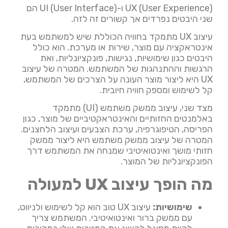
UX (User Experience) ו-UI (User Interface) הם
שני היבטים נפרדים אך קשורים זה לזה.
עיצוב UX מתמקד בחוויה הכוללת שיש למשתמש בעת
אינטראקציה עם מוצר, שירות או מערכת. הוא כולל
היבטים כגון שימושיות, נגישות, פונקציונליות, ואת
הרגשות וההתנהגות של המשתמש. המטרה של עיצוב
UX היא ליצור מוצר העונה על הצרכים של המשתמש,
קל לשימוש ומספק חוויה חיובית.
מצד שני, עיצוב ממשק משתמש (UI) מתמקד
באלמנטים החזותיים והאינטראקטיביים של מוצר, כגון
הפריסה, הטיפוגרפיה, ערכת הצבעים ועיצוב הלחצנים.
המטרה של עיצוב ממשק משתמש היא ליצור ממשק
חזותי מושך ואינטואיטיבי שמנחה את המשתמש דרך
הפונקציונליות של המוצר.
מה הופך עיצוב UX למעולה
שימושיות:
עיצוב UX טוב הוא קל לשימוש ולניווט,
עם ממשק ברור ואינטואיטיבי. המשתמש צריך