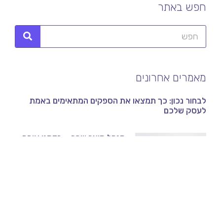
חפש באתר
מאמרים אחרונים
לבחור נכון: כך תמצאו את הספקים המתאימים באמת
לעסק שלכם
מנהל מוצר שכר – בדקנו איפה
כדאי לעבוד + כמה באמת
מרוויחים
מפתח bi שכר – איפה מקבלים
את ההכשרה הכי טובה שיש