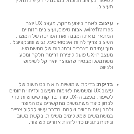
לשיפור בעיצוב הנוכחי, כמו גם ליידע את תהליך
העיצוב.
עיצוב:
לאחר ביצוע מחקר, מעצב UX יוצר
wireframes, אבות טיפוס, ועיצובים חזותיים
המתארים את המבנה ואת הפריסה של המוצר.
העיצוב צריך להיות אינטואיטיבי, נגיש ופונקציונלי,
תוך עמידה בצרכים ובמטרות של המשתמש.
מעצב ה-UX פועל ליצירת זרימה חלקה ומסע
משתמש, ומבטיח שהמוצר יהיה קל לשימוש
ולניווט.
בדיקה:
בדיקת שימושיות היא היבט חשוב של
עיצוב UX ומשמשת לאימות העיצוב ולזיהוי תחומים
לשיפור. מעצב ה-UX עורך בדיקות שימושיות כדי
לבחון כיצד משתמשים מתקשרים עם המוצר
ולהבין את החוויה שלהם. הדבר עשוי לכלול צפייה
במשתמשים שמשלימים משימות, בקשת משוב
וניתוח נתונים כדי לזהות אזורים לשיפור.