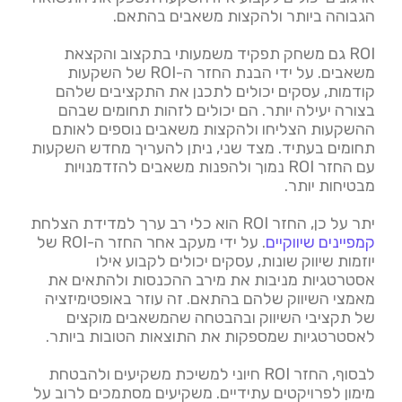
הגבוהה ביותר ולהקצות משאבים בהתאם.
ROI גם משחק תפקיד משמעותי בתקצוב והקצאת
משאבים. על ידי הבנת החזר ה-ROI של השקעות
קודמות, עסקים יכולים לתכנן את התקציבים שלהם
בצורה יעילה יותר. הם יכולים לזהות תחומים שבהם
ההשקעות הצליחו ולהקצות משאבים נוספים לאותם
תחומים בעתיד. מצד שני, ניתן להעריך מחדש השקעות
עם החזר ROI נמוך ולהפנות משאבים להזדמנויות
מבטיחות יותר.
יתר על כן, החזר ROI הוא כלי רב ערך למדידת הצלחת
קמפיינים שיווקיים
. על ידי מעקב אחר החזר ה-ROI של
יוזמות שיווק שונות, עסקים יכולים לקבוע אילו
אסטרטגיות מניבות את מירב ההכנסות ולהתאים את
מאמצי השיווק שלהם בהתאם. זה עוזר באופטימיזציה
של תקציבי השיווק ובהבטחה שהמשאבים מוקצים
לאסטרטגיות שמספקות את התוצאות הטובות ביותר.
לבסוף, החזר ROI חיוני למשיכת משקיעים ולהבטחת
מימון לפרויקטים עתידיים. משקיעים מסתמכים לרוב על