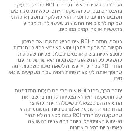
מגבלות. בראש ובראשונה, החזר ROI מתמקד בעיקר
בהיבט הפיננסי של ההשקעה וייתכן שלא יתפוס גורמים
חשובים אחרים. לדוגמה, הוא לא לוקח בחשבון את הזמן
שלוקח להפיק את התשואה, שעשוי להיות מכריע
בתעשיות או פרויקטים מסוימים.
בנוסף, החזר ה-ROI אינו מביא בחשבון את הסיכון
הקשור להשקעה. ייתכן שהוא לא יביא בחשבון תנודות
פוטנציאליות בשוק או נסיבות בלתי צפויות שעלולות
להשפיע על התשואה. המשמעות היא שהשקעה עם
החזר ROI גבוה עדיין עשויה לשאת סיכון משמעותי, מה
שהופך אותה לאופציה פחות רצויה עבור משקיעים שונאי
סיכון.
יתרה מכך, החזר ROI אינו מתייחס לעלות ההזדמנות
של ההשקעה. היא לא מצליחה לקחת בחשבון את
התשואה הפוטנציאלית שיכולה הייתה להיווצר
מהזדמנויות השקעה אלטרנטיביות. המשמעות היא
שהשקעה עם החזר ROI גבוה לכאורה לא תהיה
השימוש האופטימלי ביותר במשאבים בהשוואה
לאפשרויות זמינות אחרות.