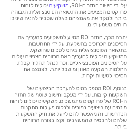
על ידי חישוב החזר ה-ROI,
משקיעים
יכולים לזהות
פרויקטים המציעים את התשואה הפוטנציאלית הגבוהה
ביותר ולמקד את מאמציהם באלה שסביר להניח שיניבו
רווחים משמעותיים.
יתרה מכך, החזר ROI מסייע למשקיעים להעריך את
הסיכונים הכרוכים בהשקעה. על ידי התחשבות
בתשואה הפוטנציאלית ביחס לסכום שהושקע,
המשקיעים יכולים להעריך האם הרווחים הצפויים עולים
על הסיכונים הפוטנציאליים. וכך לנהל תהליך קבלת
החלטות השקעה מאוזן ומושכל יותר, ולצמצם את
הסיכוי לטעויות יקרות.
בנוסף, ROI מספק בסיס להערכת הביצועים של
השקעות קיימות. על ידי מעקב וחישוב שוטף של החזר
ה-ROI של פרויקטים מתמשכים, משקיעים יכולים לזהות
מיזמים עם ביצועים נמוכים ולנקוט פעולות מתקנות
הנדרשות. זה מאפשר להם לייעל את תיק ההשקעות
שלהם ולהבטיח שהמשאבים יוקצו בצורה הרווחית
ביותר.