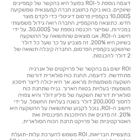
דוגמה נוספת ל-ROI בפועל היא בהקשר של קמפיינים
שיווקיים. בואו ניקח בחשבון חברה קמעונאית שמשקיעה
10,000$ בקמפיין פרסום דיגיטלי כדי לקדם מוצר
חדש. כתוצאה מהקמפיין, החברה רואה גידול משמעותי
במכירות, שמייצר הכנסה נוספת של 30,000$. על ידי
חישוב ה-ROI, אנו מוצאים שהתשואה על ההשקעה
בשיווק היא 200%. זה מצביע על כך שעל כל דולר
שהושקע בקמפיין הפרסום, החברה קיבלה תשואה של
2 דולר להכנסות.
ROI ישים גם בהקשר של פרויקטים של אנרגיה
מתחדשת. לדוגמה, תחנת כוח סולארית דורשת
השקעה משמעותית מראש, אך היא יכולה לייצר חיסכון
משמעותי בעלויות בטווח הארוך. נניח שתחנת כוח
סולארית דורשת השקעה של מיליון דולר והיא צפויה
לחסוך 200,000 דולר בשנה בעלויות החשמל. על ידי
חישוב ה-ROI, נוכל לקבוע שהתשואה על ההשקעה היא
20%. זה מדגים את ההיתכנות הפיננסית ואת
האטרקטיביות של פרויקט תחנת הכוח הסולארית.
בתעשיית הבריאות, ROI משמש להערכת עלות-תועלת