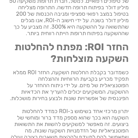
של טיפולים רפואיים. למשל, חברת תרופות משקיעה 50
מיליון דולר בפיתוח תרופה חדשה. התרופה מצליחה
בטיפול במצב רפואי ספציפי ומניבה הכנסות של 200
מיליון דולר בשנה. על ידי חישוב ה-ROI, אנו מגלים
שהתשואה על ההשקעה היא 300%. זה מצביע על כך
שההשקעה בפיתוח תרופות הייתה רווחית ביותר.
החזר ROI: מפתח להחלטות
השקעה מוצלחות?
כשמדובר בקבלת החלטות השקעה, החזר ROI ממלא
תפקיד מכריע בקביעת הרווחיות וההצלחה
הפוטנציאלית של מיזם. על ידי ניתוח ההחזר על
ההשקעה, המשקיעים יכולים להעריך את הכדאיות
הפיננסית של אפשרויות שונות ולבצע בחירות מושכלות.
יתרון מרכזי אחד בשימוש ב-ROI כמדד להחלטות
השקעה הוא בכך שהוא מספק מדד ברור ומוחשי של
ביצועים. זה מאפשר למשקיעים להשוות את התשואות
הפוטנציאליות של הזדמנויות השקעה שונות, מה
שמאפשר להם לתעדף ולהקצות משאבים בצורה יעילה.