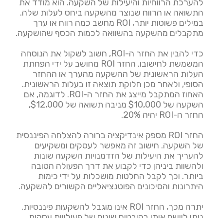
להערכת הרווחיות והיעילות של השקעה. הוא מודד את
התשואה או הרווח שנוצר מהשקעה ביחס לעלות שלה.
במילים פשוטות יותר, ROI מחשב כמה רווח או ערך
מתקבלים מהשקעה בהשוואה לכמות הכסף שהושקעה.
כדי להבין את החזר ה-ROI, חשוב לשקול את הנוסחה
המשמשת לחישובו. החזר ROI מחושב על ידי הפחתת
העלות הראשונית של ההשקעה מהערך או ההחזר
הסופי, ולאחר מכן חלוקת תוצאה זו בעלות הראשונית.
האחוז המתקבל מייצג את החזר ה-ROI. לדוגמה, אם
השקעה של $10,000 מניבה תשואה של $12,000,
החזר ה-ROI יהיה 20%.
החזר ROI מספק אינדיקציה ברורה להצלחה הפיננסית
של השקעה. חישוב זה מאפשר לעסקים ומשקיעים
להעריך את היעילות של הזדמנויות השקעה שונות
ולהשוות ביניהן כדי לקבוע את דרך הפעולה הטובה
ביותר. וכך לקבל החלטות מושכלות על ידי כימות
היתרונות והסיכונים הפוטנציאליים הקשורים להשקעה.
יתרה מכך, החזר ROI אינו מוגבל להשקעות פיננסיות.
ניתן ליישם אותו בהיבטים שונים של פעילויות עסקית,