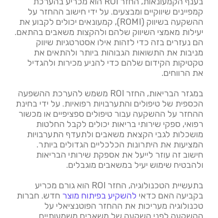
בענף הקמעונאות, החזר ROI הוא מכריע בהערכת
קמפיינים שיווקיים ומבצעים. על ידי חישוב ההחזר על
ההשקעה בשיווק (ROMI), קמעונאים יכולים לקבוע את
יעילות מאמצי השיווק שלהם ולהקצות משאבים בהתאם.
הם נעזרים בזה כדי לזהות אילו אסטרטגיות שיווק
מניבות את התשואות הגבוהות ביותר ולהתאים את
טקטיקות הקידום שלהם כדי להניע מכירות ולהגדיל
את הרווחים.
במגזר הבריאות, החזר ROI משמש להערכת ההשפעה
הכספית של טיפולים והתערבויות רפואיות. על ידי בחינת
ההחזר על ההשקעה עבור טיפולים ספציפיים או מכשור
רפואי, ספקי שירותי בריאות יכולים לקבל החלטות
מושכלות לגבי הקצאת משאבים ולתעדף התערבויות
המציעות את היתרונות הכלכליים הגדולים ביותר.
חישוב זה עוזר לייעל את אספקת שירותי הבריאות
ולהבטיח שימוש יעיל במשאבים מוגבלים.
בתעשיית הטכנולוגיה, החזר ROI הוא גורם מכריע
בקביעה האם כדאי
להשקיע בפיתוח מוצר
חדש. חברות
טכנולוגיה מעריכות את ההחזר הפוטנציאלי על
ההשקעה לפני השקעה של משאבים משמעותיים