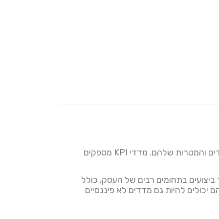
KPI (Key Performance Indicators) הוא מדד המסייע לארגונים למדוד את ההצלחה של האסטרטגיות, היעדים והמטרות שלהם. מדדי KPI מספקים
וד ביצועים בתחומים רבים של העסק, כולל
ות תפעולית. מדדי KPI אינם רק מדדים פיננסיים, הם יכולים להיות גם מדדים לא פיננסיים