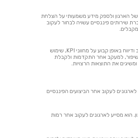
 KPI צריכים להתאים את עצמם למשימה של הארגון ולספק מידע משמעותי על הצלחת
בעלי משמעות לארגון. לדוגמה, חברת שירותים פיננסיים עשויה לבחור לעקוב
מקבלים.
לאחר בחירת מדדי ה- KPI הנכונים, חשוב להשתמש בהם ביעילות כדי לקדם הצלחה עסקית. הדבר כולל מעקב ודיווח באופן קבוע על מחווני KPI, שימוש
 מחווני KPI צריכים לשמש לזיהוי תחומים לשיפור, למעקב אחר התקדמות ולקבלת
 לארגונים לעקוב אחר הביצועים הפיננסיים