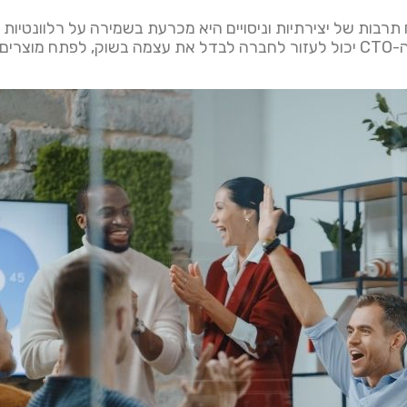
יע חדשנות ולטפח תרבות של יצירתיות וניסויים היא מכרעת בשמירה על רל
עידוד הפיתוח והאימוץ של טכנולוגיות חדשות, ה-CTO יכול לעזור לחברה לבדל את עצמ