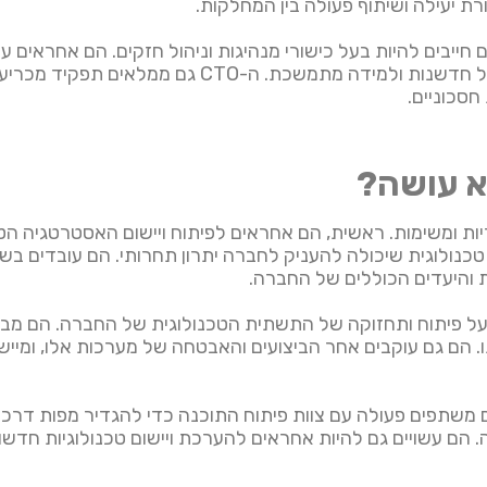
רת יעילה ושיתוף פעולה בין המחלקות.
לות הטכניות שלהם, CTOs מצליחים חייבים להיות בעל כישורי מנהיגות וניהול חזקים. 
גבוהים, גיוס כישרונות מובילים וטיפוח תרבות של חדשנ
סכוניים.
גוון רחב של אחריות ומשימות. ראשית, הם אחראים לפיתוח ויישום האסטר
טכנולוגית שיכולה להעניק לחברה יתרון תחרותי. הם עובדים בש
ת והיעדים הכוללים של החברה.
העיקריים של CTO הוא פיקוח על פיתוח ותחזוקה של התשתית הטכנולוגית של החב
הם גם עוקבים אחר הביצועים והאבטחה של מערכות אלו, ומיישמי
. הם משתפים פעולה עם צוות פיתוח התוכנה כדי להגדיר מפות דרכ
ם עשויים גם להיות אחראים להערכת ויישום טכנולוגיות חדשות, 