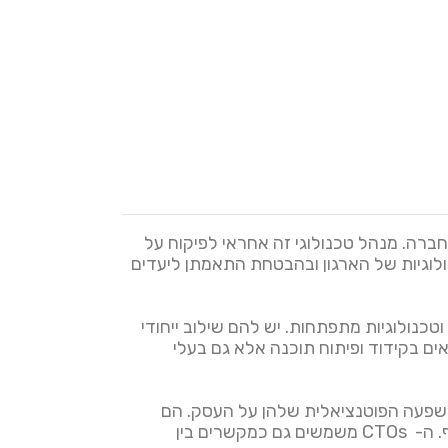
ניהול בחברה. מנהל טכנולוגי זה אחראי לפיקוח על
חיוני בהנחיית ההחלטות הטכנולוגיות של הארגון ובהבטחת התאמתן ליעדים
וטכנולוגיות מתפתחות. יש להם שילוב ייחודי
ים בקידוד ופיתוח תוכנה אלא גם בעלי
 ההשפעה הפוטנציאלית שלהן על העסק. הם
אחראים על זיהוי ותעדוף יוזמות טכנולוגיות שיעזרו לחברה להישאר תחרותית בנוף הדיגיטלי המתפתח ללא הרף. ה- CTOs משמשים גם כמקשרים בין