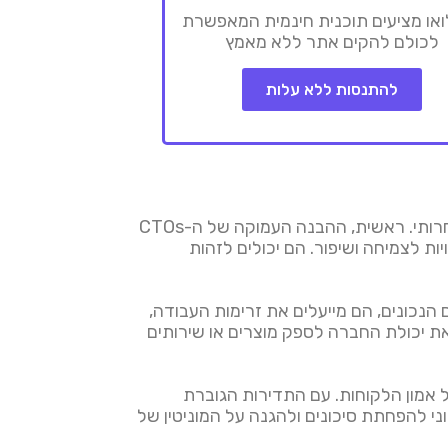
ואו מציעים תוכנית חינמית המאפשרת
לכולם להקים אתר ללא מאמץ
להתנסות ללא עלות
CTO חיוני להצלחתה של חברה בשל תפקידה האסטרטגי במינוף הטכנולוגיה להנעת חדשנות, יעילות ויתרון תחרותי. ראשית, ההבנה העמוקה של ה-CTOs
ות לצמיחה ושיפור. הם יכולים לזהות
יים הנכונים, הם מייעלים את זרימות העבודה,
את יכולת החברה לספק מוצרים או שירותים
לשמירה על אמון הלקוחות. עם התדירות הגוברת
נת מידע חיוני להפחתת סיכונים ולהגנה על המוניטין של