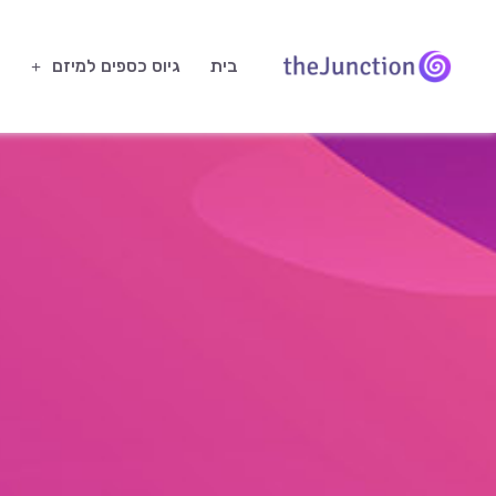
בית
גיוס כספים למיזם
ח