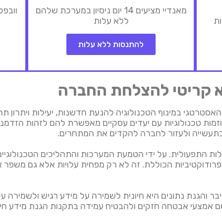
מאנדיי מציעים 14 יום ניסיון במערכת שלהם
וובפל
ות
ללא עלות
להתנסות ללא עלות
וזמות טכנולוגיות עם יעדים עסקיים מאפשרת להם לזהות הזדמנוי
בתעשייה ולעזור לחברה להקדים את המתחרים.
טוב היעילות התפעולית. על ידי הטמעת המערכות והתהליכים הטכנולוג
פרודוקטיביות הכוללת. זה לא רק מפחית עלויות אלא גם משפר 
קדות של CTOs באבטחת סייבר והגנת נתונים היא חיונית לשמירה על מידע רגיש ו
ומי סייבר, קיום CTO שיכול ליישם אמצעי אבטחה חזקים ולהבטיח עמידה בתקנות הג