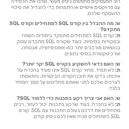
רוב המעסיקים מחפשים ניסיון מעשי. שלבו את הלמידה
עם פרויקטים אישיים או התמחות כדי להגדיל את סיכויי
ההעסקה שלכם.
ש: מה ההבדל בין קורס SQL למתחילים וקורס SQL
מתקדם?
ת:
קורס SQL למתחילים מתמקד ביסודות השפה
ובפקודות בסיסיות, בעוד שקורס SQL מתקדם עוסק
בנושאים מורכבים יותר כמו אופטימיזציה, אבטחה,
וארכיטקטורת בסיסי נתונים.
ש: האם כדאי להשקיע בקורס SQL יקר יותר?
ת:
לא תמיד. מחיר קורס SQL אינו מעיד בהכרח על
איכותו. בדקו את תוכן הקורס, הביקורות, והתאמתו
לצרכים שלכם לפני שאתם מחליטים על סמך המחיר
בלבד.
ש: האם אני צריך רקע בתכנות כדי ללמוד SQL?
ת:
לא בהכרח. בעוד שרקע בתכנות יכול לעזור, רבים
מתחילים את דרכם בעולם התכנות עם SQL. קורס
SQL למתחילים מניח שאין לכם ניסיון קודם.