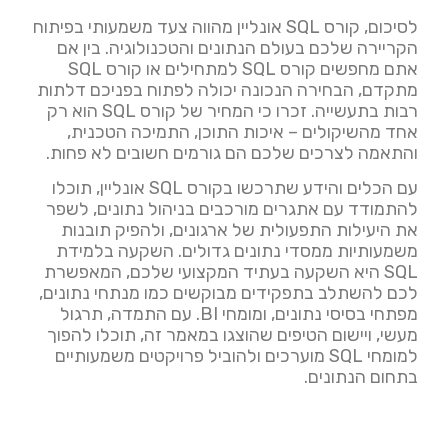
לסיכום, קורס SQL אונליין מהווה צעד משמעותי בפיתוח
הקריירה שלכם בעולם הנתונים והטכנולוגיה. בין אם
אתם מחפשים קורס SQL למתחילים או קורס SQL
מתקדם, הבחירה הנכונה יכולה לפתוח בפניכם דלתות
רבות בתעשייה. זכרו כי המחיר של קורס SQL הוא רק
אחד מהשיקולים – איכות התוכן, התמיכה הטכנית,
והתאמה לצרכים שלכם הם גורמים חשובים לא פחות.
עם הכלים והידע שתרכשו בקורס SQL אונליין, תוכלו
להתמודד עם אתגרים מורכבים בניהול נתונים, לשפר
את היעילות התפעולית של ארגונים, ולהפיק תובנות
משמעותיות ממסדי נתונים גדולים. השקעה בלמידת
SQL היא השקעה בעתיד המקצועי שלכם, המאפשרת
לכם להשתלב בתפקידים מבוקשים כמו מנתחי נתונים,
מפתחי בסיסי נתונים, ומומחי BI. עם התמדה, תרגול
מעשי, ויישום הטיפים שהוצגו במאמר זה, תוכלו להפוך
למומחי SQL מוערכים ולהוביל פרויקטים משמעותיים
בתחום הנתונים.