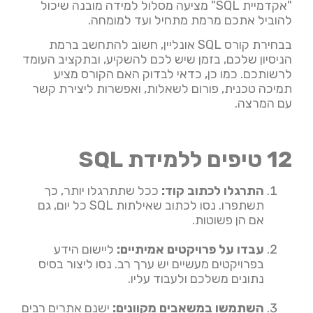
"אקדמיית SQL" מציעה מסלול למידה מובנה שיכול
להוביל אתכם מרמת מתחיל ועד למומחה.
בבחירת קורס SQL אונליין, חשוב להתחשב ברמת
הניסיון שלכם, בזמן שיש לכם להשקיע, ובתקציב העומד
לרשותכם. כמו כן, כדאי לבדוק האם הקורס מציע
תמיכה טכנית, פורום לשאלות, ואפשרות ליצירת קשר
עם המרצה.
12 טיפים ללמידת SQL
התרגלו לכתוב קוד
:
ככל שתתרגלו יותר, כך
תשתפרו. נסו לכתוב שאילתות SQL כל יום, גם
אם הן פשוטות.
עבדו על פרויקטים אמיתיים
:
ליישום הידע
בפרויקטים מעשיים יש ערך רב. נסו ליצור בסיס
נתונים משלכם ולעבוד עליו.
השתמשו במשאבים מקוונים
:
ישנם אתרים רבים