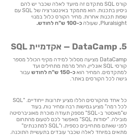
קורס SQL מתקדם זה מיועד לאלה שכבר יש להם
ניסיון בתכנות. הוא מתמקד באינטגרציה של SQL עם
שפות תכנות אחרות. מחיר הקורס כלול במנוי
Pluralsight, שעולה
כ-100 ש"ח לחודש.
5. DataCamp —
אקדמיית SQL
DataCamp מציעה מסלול למידה מקיף הכולל מספר
קורסי SQL אונליין, החל מרמת מתחילים ועד
למתקדמים. המחיר הוא
כ-150 ש"ח לחודש
עבור
גישה לכל הקורסים באתר.
כל אחד מהקורסים הללו מציע יתרונות ייחודיים. "SQL
לכל רמה" מציע גמישות רבה ומחיר נוח, בעוד
ש"מאסטר ב-SQL" מספק תעודה מוכרת מאוניברסיטה
מובילה. "יסודות SQL" מאפשר לכם לטעום מהתחום
לפני שאתם מתחייבים כספית, ו"SQL למתכנתים"
מתאים במיוחד לאלה שכבר עובדים בתעשיית התוכנה.