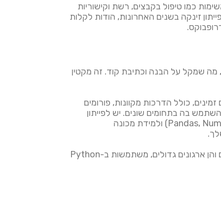
מות כמו טיפול בקבצים, רשת וקישוריות
יתון זינקה בשנים האחרונות, הודות לקלות
דרופבוקס.
מה שמקל על הבנה וכתיבת קוד. זה מקטין
ינים, כולל הדרכות מקוונות, פורומים
שתמש בה בתחומים שונים. יש לפייתון
ספריות ומסגרות נרחבות הנותנות מענה לצרכים שונים, כמו פיתוח אתרים (Django, Flask), ניתוח נתונים (Pandas, NumPy) ולמידת מכונה
יתר על כן, הפופולריות של פייתון בשוק העבודה היא סיבה נוספת לבחור בה. חברות רבות, הן סטארטאפים קטנים והן ארגונים גדולים, משתמשות ב-Python