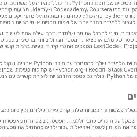
: רצוי להתחיל בהבנת המושגים הבסיסיים של תכנות Python. ז
הבסיסיים הללו בצורה מובנית ואינטראקטיבית. קורס python כזה כולל לעתים קרוב
ן לעבור ללמידה רחבה יותר של שפות נוספות או מיומנויות נוספו
יסודות, חיוני לתרגל את מה שלמדת. דרך יעילה אחת לעשות זא
ב שטח של מלבן או מציאת המספר הגדול ביותר ברשימה. ככל שת
לפרויקטים מורכבים יותר. אתרים כמו Project Euler ו-LeetCode מספקים אתג
במצב לא מקוון. לפלטפורמות מקוונות כמו Stack Overflow
ולהשתתף בדיונים. השתתפות במפגשים וכנסים של Python יכולה גם לספק הזדמנויו
ים
ל הפשטות והרבגוניות שלה. קורס פייתון לילדים זמין כיום במגוו
מה שמקל על הילדים להבין וללמוד. הפשטות בשפה הזו מאפשרת
ך את הפייתון לשפה אידיאלית עבור ילדים להתחיל את מסע הק