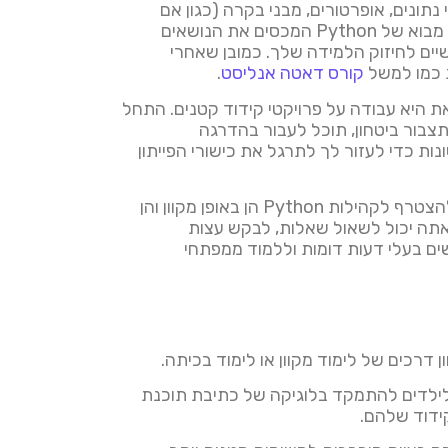
ה כולל למידה על משתנים, סוגי נתונים, אופרטורים, מבני בקרה (כגון אם
הצהרות ולולאות), פונקציות ועוד. פלטפורמות מקוונות כמו Codecademy, Coursera ו-Udemy מציעות קורסי מבוא של Python המכסים את הנושאים
ות תרגילים ופרויקטים מעשיים לחיזוק הלמידה שלך. כמובן שאחרי
ת כמו למשל
קורס דאטה אנליסט
.
ת היא עבודה על פרויקטי קידוד קטנים. התחל
צבור ביטחון, תוכל לעבור בהדרגה
רי קידוד ובעיות ברמות קושי שונות כדי לעזור לך לתרגל את כישורי הפייתון
: כדי לשפר את חווית הלמידה שלך ולהתחבר עם חובבי Python אחרים, שקול להצטרף לקהילות Python הן באופן מקוון והן
Reddit,  ו-Python.org יש קהילות פעילות שבהן אתה יכול לשאול שאלות, לבקש עצות
ת ליצירת קשרים עם אנשים בעלי דעות דומות וללמוד ממפתחי
ן דרכים של לימוד מקוון או לימוד בכיתה.
 לילדים להתמקד בלוגיקה של כתיבת תוכנת
ידוד שלהם.