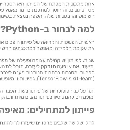
אחת מתכונות המפתח של הפייתון היא הספרייה
מסד נתונים. זה חוסך למתכנתים זמן ומאמץ על 
השימוש והרבגוניות שלה. השפה נמצאת בשימוש 
למה לבחור ב-Python?
ראשית, הפשטות והקריאה של פייתון הופכים א
את עקומת הלמידה ומאפשר למתכנתים חדשים ל
שנית, לפייתון יש קהילה עצומה ופעילה של מפ
ותיעוד. אם אי פעם תזדקק לעזרה, תוכל למצוא
(TensorFlow, sikit-learn). גמישות זו מאפשרת לך לחקור תחומי עניין שונים ולהתאים את Python לצרכים שלך.
ומועמדים להם ניסיון בפייתון נהנים מיתרון ב
פייתון למתחילים: מאיפה
להלן שלושה שלבים מרכזיים שיעזרו לך להתחיל