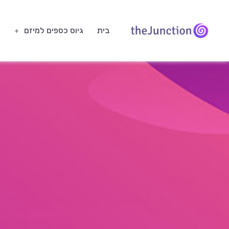
בית
גיוס כספים למיזם
ח