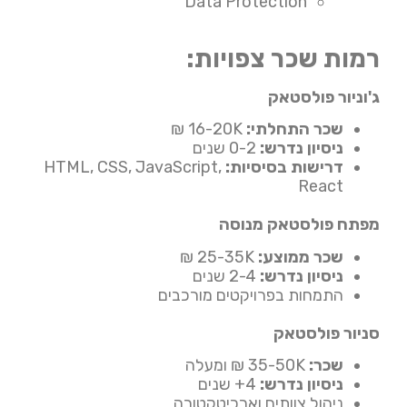
Data Protection
רמות שכר צפויות:
ג'וניור פולסטאק
שכר התחלתי:
16-20K ₪
ניסיון נדרש:
0-2 שנים
דרישות בסיסיות:
HTML, CSS, JavaScript,
React
מפתח פולסטאק מנוסה
שכר ממוצע:
25-35K ₪
ניסיון נדרש:
2-4 שנים
התמחות בפרויקטים מורכבים
סניור פולסטאק
שכר:
35-50K ₪ ומעלה
ניסיון נדרש:
4+ שנים
ניהול צוותים וארכיטקטורה