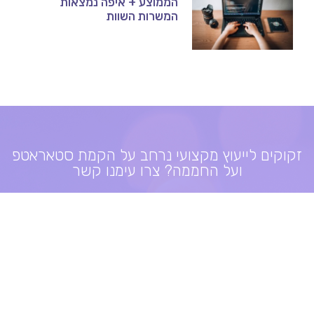
הממוצע + איפה נמצאות
המשרות השוות
זקוקים לייעוץ מקצועי נרחב על הקמת סטאראטפ
ועל החממה? צרו עימנו קשר