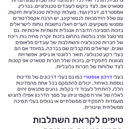
גרמניה, הולנד ואירלנד הן מהמדינות שבהן מגוון חברות
סטארט אפ, לצד ביקוש לעובדים טכנולוגיים. בברלין,
אמסטרדם, דבלין ועוד, פועלות קהילות טכנולוגיות חזקות,
עם שלל הזדמנויות לנטוורקינג, יש הרבה אקסלרטורים
ומפגשי משקיעים. הערים האלו נחשבות נוחות לישראלים
בזכות הסביבה הדוברת אנגלית ותשתיות איכותיות. גם
פורטוגל ופרג בולטות בתחום בזכות יוקרה מחיה נוח, ריכוז
של חברות טכנולוגיה והשתלבות של עובדים מלאומים
שונים. ישראלים מתקבלים שם בברכה, במיוחד אם הם
בעלי רקע טכנולוגי, תואר רלוונטי או ניסיון. אפשרויות
מגוונות לתפקידים, בזכות שלל חברות סטארט אפ קטנות
לצד שלוחות של חברות גלובליות.
בעלי
דרכון אוסטרי
כמו גם בעלי דרכונים של מדינות
נוספות באיחוד, יכולים להתמקם בכל אחת מהמדינות
הללו, להתחיל לעבוד די בקלות. נהנים מתנאים זהים
לאלה של אזרח מקומי וניתן על סמך הדרכון אפילו להגיש
מועמדות לתפקידים ממשלתיים או בגופים בעלי תמיכה
ממשלתית וציבורית.
טיפים לקראת השתלבות