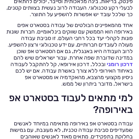
פינטק, בריאות, בינה מלאכותית וסייבר, יכולים להתאים
לבעלי רקע טכנולוגי. העבודה לרוב נעשית בצוותים קטנים,
כך שלכל עובד יש אפשרות להשפיע על התוצר.
אחד מהמאפיינים הבולטים של עבודה בסטארט אפים
באירופה הוא הממשק עם שווקים בינלאומיים. חברות שונות
פונות לקהלי יעד בכל רחבי העולם. זו סביבת עבודה
מעולה לעובדים חברותיים, עם ידע טכנולוגי ורצון להשפיע.
לרוב העבודה היא באנגלית, גם אם הסטארט אפ שוכן
במדינה שדוברת שפה אחרת. עבור ישראלים שיש להם
דרכון רומני
ובכלל, דרכון אירופאי, קל להתקבל לעבודה
באיחוד האירופי ללא צורך באשרת עבודה. אם יש לכם
ניסיון מקצועי מהצבא, מהאקדמיה או מסטארט אפ
בישראל, מדובר ביתרון של ממש.
למי מתאים לעבוד בסטארט אפ
באירופה?
עבודה בסטארט אפ באירופה מתאימה במיוחד לאנשים
שמעדיפים סביבת עבודה טכנית, לא מעונבת, עם גמישות
בחלוקת בתפקידים. מתאים מאוד לאנשים שאוהבים