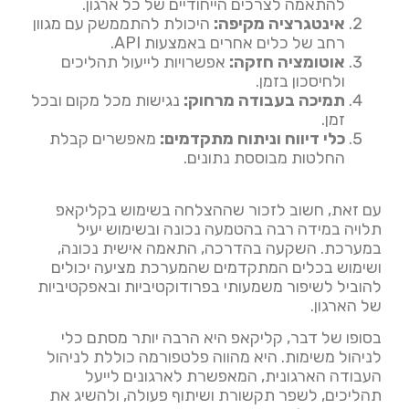
להתאמה לצרכים הייחודיים של כל ארגון.
אינטגרציה מקיפה:
היכולת להתממשק עם מגוון
רחב של כלים אחרים באמצעות API.
אוטומציה חזקה:
אפשרויות לייעול תהליכים
ולחיסכון בזמן.
תמיכה בעבודה מרחוק:
נגישות מכל מקום ובכל
זמן.
כלי דיווח וניתוח מתקדמים:
מאפשרים קבלת
החלטות מבוססת נתונים.
עם זאת, חשוב לזכור שההצלחה בשימוש בקליקאפ
תלויה במידה רבה בהטמעה נכונה ובשימוש יעיל
במערכת. השקעה בהדרכה, התאמה אישית נכונה,
ושימוש בכלים המתקדמים שהמערכת מציעה יכולים
להוביל לשיפור משמעותי בפרודוקטיביות ובאפקטיביות
של הארגון.
בסופו של דבר, קליקאפ היא הרבה יותר מסתם כלי
לניהול משימות. היא מהווה פלטפורמה כוללת לניהול
העבודה הארגונית, המאפשרת לארגונים לייעל
תהליכים, לשפר תקשורת ושיתוף פעולה, ולהשיג את