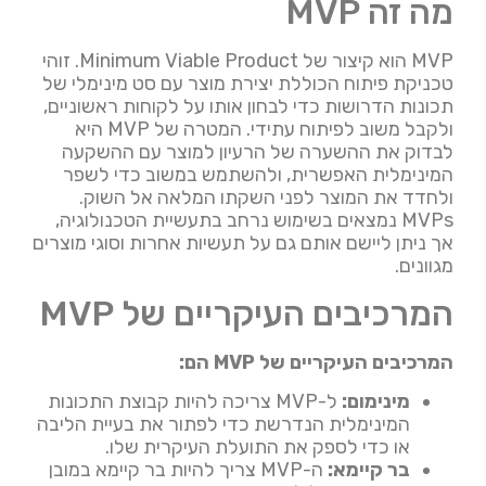
מה זה MVP
MVP הוא קיצור של Minimum Viable Product. זוהי
טכניקת פיתוח הכוללת יצירת מוצר עם סט מינימלי של
תכונות הדרושות כדי לבחון אותו על לקוחות ראשוניים,
ולקבל משוב לפיתוח עתידי. המטרה של MVP היא
לבדוק את ההשערה של הרעיון למוצר עם ההשקעה
המינימלית האפשרית, ולהשתמש במשוב כדי לשפר
ולחדד את המוצר לפני השקתו המלאה אל השוק.
MVPs נמצאים בשימוש נרחב בתעשיית הטכנולוגיה,
אך ניתן ליישם אותם גם על תעשיות אחרות וסוגי מוצרים
מגוונים.
המרכיבים העיקריים של MVP
המרכיבים העיקריים של MVP הם:
מינימום:
ל-MVP צריכה להיות קבוצת התכונות
המינימלית הנדרשת כדי לפתור את בעיית הליבה
או כדי לספק את התועלת העיקרית שלו.
בר קיימא:
ה-MVP צריך להיות בר קיימא במובן