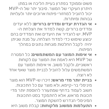
פשוט וממוקד בפתרון בעיית הליבה או במתן
היתרון העיקרי של המוצר. סיבוך יתר של ה-MVP
יכול להוביל למחזורי פיתוח ארוכים יותר ולעלויות
גבוהות ומיותרות.
אי הגדרת יעדים ומדדים ברורים:
ללא יעדים
ומדדים ברורים, קשה למדוד את הצלחת ה-
MVP. יש להגדיר את היעדים ואת המדדים בהם
יבוצע שימוש כדי למדוד הצלחה, על מנת שניתן
יהיה לקבל החלטות מונחות נתונים במהלך
הפיתוח.
אי אימות המוצר עם המשתמשים:
כל המטרה
של MVP היא לאמת את המוצר עם לקוחות
ראשוניים, ולקבל משוב. אי אימות המוצר עם
המשתמשים עלול להוביל לבניית מוצר שאף אחד
לא רוצה.
בניית יותר מדי מראש:
זיכרו ש-MVP הוא מוצר
מינימלי בר-קיימא, ולא מוצר עם כל התכונות.
חשוב לעמוד בדחף שמתעורר להוספת יותר מדי
תכונות מראש, אלא להתמקד בסט התכונות
המינימלי הנדרש להשקת המוצר.
התעלמות ממשוב מלקוחות:
קבלת משוב היא