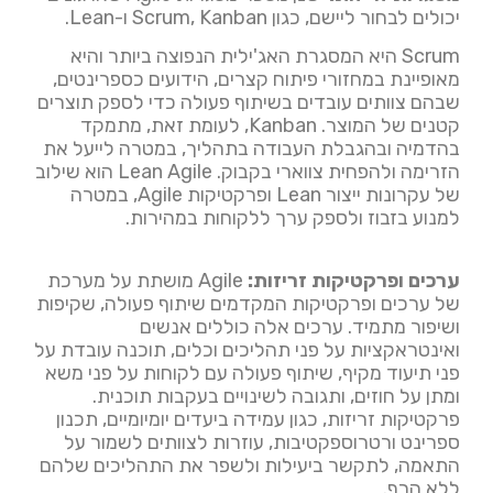
יכולים לבחור ליישם, כגון Scrum, Kanban ו-Lean.
Scrum היא המסגרת האג'ילית הנפוצה ביותר והיא
מאופיינת במחזורי פיתוח קצרים, הידועים כספרינטים,
שבהם צוותים עובדים בשיתוף פעולה כדי לספק תוצרים
קטנים של המוצר. Kanban, לעומת זאת, מתמקד
בהדמיה ובהגבלת העבודה בתהליך, במטרה לייעל את
הזרימה ולהפחית צווארי בקבוק. Lean Agile הוא שילוב
של עקרונות ייצור Lean ופרקטיקות Agile, במטרה
למנוע בזבוז ולספק ערך ללקוחות במהירות.
ערכים ופרקטיקות זריזות:
Agile מושתת על מערכת
של ערכים ופרקטיקות המקדמים שיתוף פעולה, שקיפות
ושיפור מתמיד. ערכים אלה כוללים אנשים
ואינטראקציות על פני תהליכים וכלים, תוכנה עובדת על
פני תיעוד מקיף, שיתוף פעולה עם לקוחות על פני משא
ומתן על חוזים, ותגובה לשינויים בעקבות תוכנית.
פרקטיקות זריזות, כגון עמידה ביעדים יומיומיים, תכנון
ספרינט ורטרוספקטיבות, עוזרות לצוותים לשמור על
התאמה, לתקשר ביעילות ולשפר את התהליכים שלהם
ללא הרף.