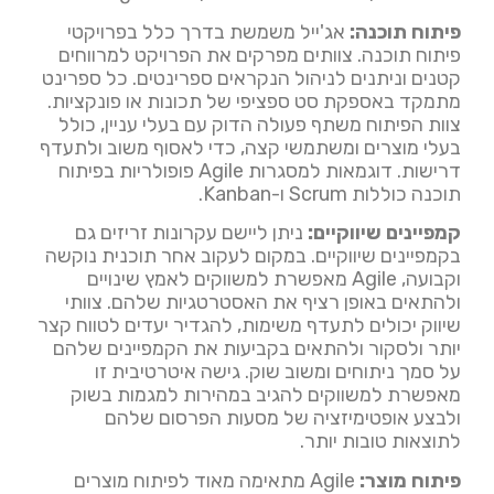
פיתוח תוכנה:
אג'ייל משמשת בדרך כלל בפרויקטי
פיתוח תוכנה. צוותים מפרקים את הפרויקט למרווחים
קטנים וניתנים לניהול הנקראים ספרינטים. כל ספרינט
מתמקד באספקת סט ספציפי של תכונות או פונקציות.
צוות הפיתוח משתף פעולה הדוק עם בעלי עניין, כולל
בעלי מוצרים ומשתמשי קצה, כדי לאסוף משוב ולתעדף
דרישות. דוגמאות למסגרות Agile פופולריות בפיתוח
תוכנה כוללות Scrum ו-Kanban.
קמפיינים שיווקיים:
ניתן ליישם עקרונות זריזים גם
בקמפיינים שיווקיים. במקום לעקוב אחר תוכנית נוקשה
וקבועה, Agile מאפשרת למשווקים לאמץ שינויים
ולהתאים באופן רציף את האסטרטגיות שלהם. צוותי
שיווק יכולים לתעדף משימות, להגדיר יעדים לטווח קצר
יותר ולסקור ולהתאים בקביעות את הקמפיינים שלהם
על סמך ניתוחים ומשוב שוק. גישה איטרטיבית זו
מאפשרת למשווקים להגיב במהירות למגמות בשוק
ולבצע אופטימיזציה של מסעות הפרסום שלהם
לתוצאות טובות יותר.
פיתוח מוצר:
Agile מתאימה מאוד לפיתוח מוצרים