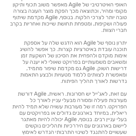
האופי האיטרטיבי של Agile מאפשר משוב תכוף ותיקון
מקומי ומהיר, וכתוצאה מכך הפקת מוצר העונה בצורה
טובה יותר לצרכי הלקוח. בנוסף, Agile מקדמת שיתוף
פעולה ושקיפות, ומטפחת תחושת שייכות ואחריות בקרב
חברי הצוות.
יתרון נוסף של Agile הוא הדגש שלה על אספקת
תוכנה עובדת באיטרציות קצרות. כך אפשר להשיג
אימות מוקדם ולהפחית את הסיכון של השקעת זמן
ומשאבים משמעותיים בפרויקט שאולי לא יענה על
דרישות השוק. Agile גם מקדמת שיפור מתמיד,
ומאפשרת לצוותים ללמוד מטעויות ולבצע התאמות
נדרשות לאורך תהליך הפיתוח.
עם זאת, לאג'ייל יש חסרונות. ראשית, Agile דורשת
מעורבות פעילה ומסורה מבעלי עניין לאורך כל
הפרויקט. רמה זו של מעורבות עשויה שלא תמיד להיות
ריאלית, במיוחד בארגונים גדולים או בפרויקטים עם
בעלי עניין רבים. בנוסף, Agile יכולה להיות מאתגר
ליישום בארגונים עם היררכיות ותהליכים נוקשים
שעשויים להתנגד לשינוי התרבותי הנדרש לאימוץ