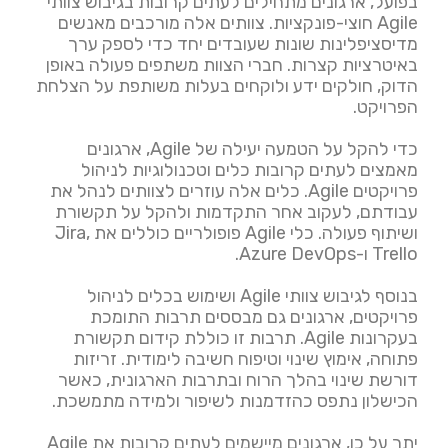
בפועל, ארגונים מתחילים לעתים קרובות בגיבוש צוותי
Agile חוצי-פונקציות. צוותים אלה מורכבים מאנשים
מדיסציפלינות שונות שעובדים יחד כדי לספק ערך
באיטרציות קצרות. חברי הצוות משתפים פעולה באופן
הדוק, חולקים ידע ולוקחים בעלות משותפת על הצלחת
הפרויקט.
כדי להקל על הטמעה יעילה של Agile, ארגונים
מאמצים לעתים קרובות כלים וטכנולוגיות לניהול
פרויקטים Agile. כלים אלה עוזרים לצוותים לנהל את
עבודתם, לעקוב אחר התקדמות ולהקל על תקשורת
ושיתוף פעולה. כלי Agile פופולריים כוללים את Jira,
Trello ו-Azure DevOps.
בנוסף לגיבוש צוותי Agile ושימוש בכלים לניהול
פרויקטים, ארגונים גם מבססים תרבות התומכת
בעקרונות Agile. תרבות זו כוללת קידום תקשורת
פתוחה, אימוץ שינוי וטיפוח חשיבה לימודית. זריזות
דורשת שינוי בהלך הרוח ובתרבות הארגונית, כאשר
הכישלון נתפס כהזדמנות לשיפור ולמידה מתמשכת.
יתר על כן, ארגונים מיישמים לעתים קרובות את Agile