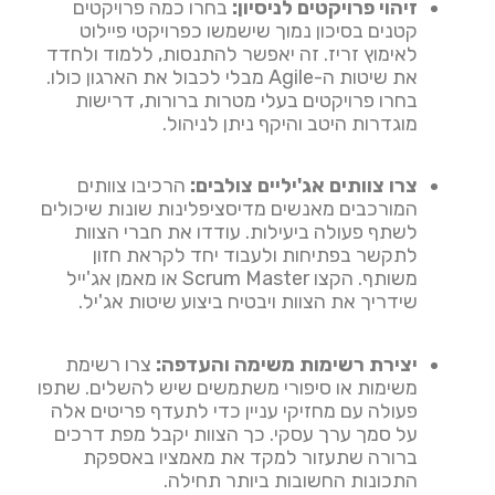
זיהוי פרויקטים לניסיון:
בחרו כמה פרויקטים
קטנים בסיכון נמוך שישמשו כפרויקטי פיילוט
לאימוץ זריז. זה יאפשר להתנסות, ללמוד ולחדד
את שיטות ה-Agile מבלי לכבול את הארגון כולו.
בחרו פרויקטים בעלי מטרות ברורות, דרישות
מוגדרות היטב והיקף ניתן לניהול.
צרו צוותים אג'יליים צולבים:
הרכיבו צוותים
המורכבים מאנשים מדיסציפלינות שונות שיכולים
לשתף פעולה ביעילות. עודדו את חברי הצוות
לתקשר בפתיחות ולעבוד יחד לקראת חזון
משותף. הקצו Scrum Master או מאמן אג'ייל
שידריך את הצוות ויבטיח ביצוע שיטות אג'יל.
יצירת רשימות משימה והעדפה:
צרו רשימת
משימות או סיפורי משתמשים שיש להשלים. שתפו
פעולה עם מחזיקי עניין כדי לתעדף פריטים אלה
על סמך ערך עסקי. כך הצוות יקבל מפת דרכים
ברורה שתעזור למקד את מאמציו באספקת
התכונות החשובות ביותר תחילה.