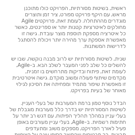
ראשית, בשיטות מסורתיות, הפרויקט כולו מתוכנן
מראש, עם היקף פרויקט מפורט, ציר זמן ותוצרים
מוגדרים מההתחלה. לעומת זאת, פרויקטים Agile
מחולקים לאיטרציות קטנות יותר או ספרינטים, כאשר
כל איטרציה מספקת תוספת מוצר עובדת. גישה זו
מאפשרת אספקת ערך מהירה יותר ויכולת להסתגל
לדרישות המשתנות.
שנית, לשיטות מסורתיות יש לרוב מבנה נוקשה, שבו יש
להשלים כל שלב לפני המעבר לשלב הבא. ב-Agile,
לעומת זאת, פיתוח ובדיקות מתרחשים בו זמנית,
מקדמים שיתוף פעולה ומשוב מוקדם. גישה איטרטיבית
זו מאפשרת שיפור מתמיד ומפחיתה את הסיכון לגילוי
מאוחר של בעיות בפרויקט.
הבדל נוסף טמון ברמת המעורבות של בעלי העניין.
לשיטות המסורתיות יש בדרך כלל מעורבות מוגבלת של
בעלי עניין במהלך תהליך הפיתוח, עם דגש רב יותר על
חתימות רשמיות. ב-Agile, בעלי עניין מעורבים באופן
פעיל לאורך הפרויקט, מספקים משוב ומתעדפים
תכונות. כך מבטיחים שהמוצר הסופי עונה על הציפיות