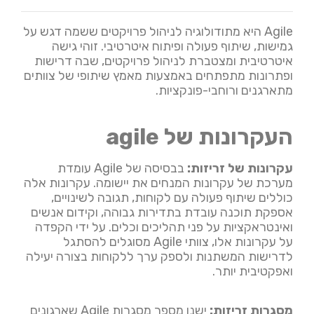
Agile היא מתודולוגיה לניהול פרויקטים ששמה דגש על
גמישות, שיתוף פעולה ופיתוח איטרטיבי. זוהי גישה
איטרטיבית ומצטברת לניהול פרויקטים, שבה דרישות
ופתרונות מתפתחים באמצעות מאמץ שיתופי של צוותים
מתארגנים ורוחבי-פונקציות.
העקרונות של agile
עקרונות של זריזות:
בבסיסה של Agile עומדת
מערכת של עקרונות המנחים את יישומה. עקרונות אלה
כוללים שיתוף פעולה עם לקוחות, תגובה לשינויים,
אספקת תוכנה עובדת בתדירות גבוהה, וקידום אנשים
ואינטראקציות על פני תהליכים וכלים. על ידי הקפדה
על עקרונות אלו, צוותי Agile מסוגלים להסתגל
לדרישות המשתנות ולספק ערך ללקוחות בצורה יעילה
ואפקטיבית יותר.
מסגרות זריזות:
ישנן מספר מסגרות Agile שארגונים