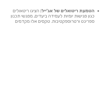
הטמעת ריטואלים של אג'ייל:
הציגו ריטאולים
כגון פגישות יומיות לעמידה ביעדים, מפגשי תכנון
ספרינט ורטרוספקטיבות. טקסים אלו מקדמים
שקיפות, אחריות ושיפור מתמיד בתוך הצוות. ודאו
שכל חברי הצוות משתתפים ותורמים באופן פעיל
לטקסים אלו.
טיפוח תרבות של שיתוף פעולה ולמידה:
עודדו
תרבות שמעריכה שיתוף פעולה, תקשורת פתוחה
ולמידה מתמשכת. הדגישו את החשיבות של משוב
ועודדו את חברי הצוות לשתף את הרעיונות,
האתגרים והלקחים שלהם. חגגו הצלחות ולמדו
מכישלונות כדי לטפח תרבות של שיפור מתמיד.
הסתגלות ושיפור מתמיד:
אג'ייל עוסקת בהכלה
של שינוי ושיפור מתמיד. בחנו בקביעות את שיטות
ה-Agile שלכם והתאימו אותן על סמך משוב
ולקחים שנלמדו. עודדו צוותים להתנסות, לנסות
גישות חדשות ולחזור על התהליכים שלהם כדי