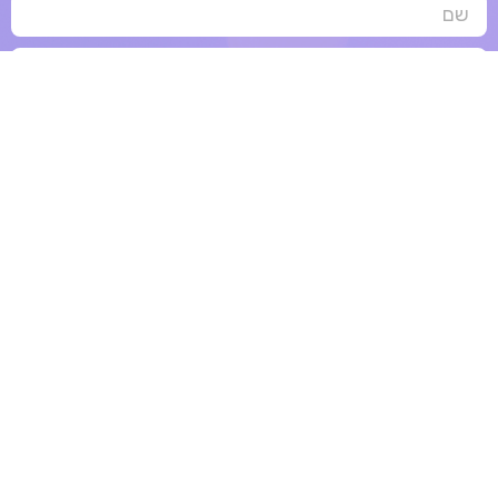
שלח
קישורים מהירים
בית
גיוס כספים למיזם