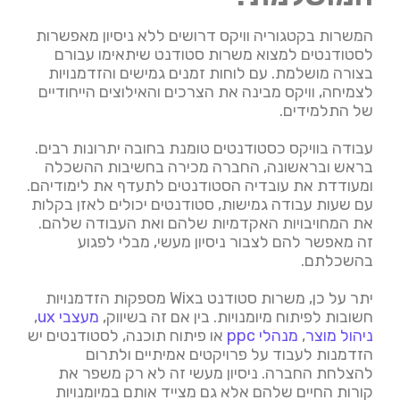
המשרות בקטגוריה וויקס דרושים ללא ניסיון מאפשרות
לסטודנטים למצוא משרות סטודנט שיתאימו עבורם
בצורה מושלמת. עם לוחות זמנים גמישים והזדמנויות
לצמיחה, וויקס מבינה את הצרכים והאילוצים הייחודיים
של התלמידים.
עבודה בוויקס כסטודנטים טומנת בחובה יתרונות רבים.
בראש ובראשונה, החברה מכירה בחשיבות ההשכלה
ומעודדת את עובדיה הסטודנטים לתעדף את לימודיהם.
עם שעות עבודה גמישות, סטודנטים יכולים לאזן בקלות
את המחויבויות האקדמיות שלהם ואת העבודה שלהם.
זה מאפשר להם לצבור ניסיון מעשי, מבלי לפגוע
בהשכלתם.
יתר על כן, משרות סטודנט בWix מספקות הזדמנויות
חשובות לפיתוח מיומנויות. בין אם זה בשיווק,
מעצבי ux
,
ניהול מוצר
,
מנהלי ppc
או פיתוח תוכנה, לסטודנטים יש
הזדמנות לעבוד על פרויקטים אמיתיים ולתרום
להצלחת החברה. ניסיון מעשי זה לא רק משפר את
קורות החיים שלהם אלא גם מצייד אותם במיומנויות