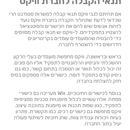
תנאי הקבלה לחברת וויקס
אם תהיתם לגבי וויקס תנאי קבלה למשרות סטודנט הרי
שכדאי לדעת שתהליך הקבלה בחברת וויקס נועד
לזהות אנשים שיש להם את הכישורים והפוטנציאל
להצטיין בתפקידיהם. ל-וויקס יש תנאי קבלה מסוימים
כדי להבטיח שהמועמדים עומדים בקריטריונים
הדרושים כדי להצטרף לחברה.
בראש ובראשונה, וויקס מחפשת מועמדים בעלי הרקע
ההשכלתי והניסיון הרלוונטיים לתפקיד אליו הם פונים.
זה יכול לכלול תואר או הסמכה בתחום קשור, כמו גם
ניסיון קודם בתפקיד דומה. כישורים אלה מספקים בסיס
חזק להצלחה בחברה.
בנוסף לכישורים החינוכיים, Wix מעריכה גם כישורי
מפתח. אלה עשויים לכלול מיומנויות טכניות ספציפיות
לתפקיד, כגון שפות תכנות או מיומנות בתוכנת עיצוב.
וויקס מחפשת גם כישורים רכים, כמו תקשורת, פתרון
בעיות ויכולות עבודת צוות, שהן חיוניות לשיתוף פעולה
יעיל בתוך החברה.