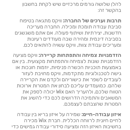
להלן שלושה גורמים מרכזיים שיש לקחת בחשבון
בהקשר זה:
תרבות וערכים של החברה:
וויקס מתגאה בטיפוח
סביבת עבודה תומכת ומכילה. החברה מעריכה
חדשנות, יצירתיות ושיתוף פעולה. אם אתם משגשגים
בסביבה דינמית ומהירה שבה מעודדים רעיונות
ומעריכים עבודת צוות, וויקס עשויה להתאים לכם.
הזדמנויות צמיחה והתפתחות קריירה:
וויקס מציעה
הזדמנויות שונות לצמיחה והתפתחות מקצועית. בין אם
באמצעות תוכניות הכשרה פנימיות, יוזמות חונכות או
גישה לטכנולוגיות מתקדמות, וויקס מחויבת לעזור
לעובדים לשפר את כישוריהם ולקדם את הקריירה
שלהם. כמועמדים עליכם לבחון את המטרות ארוכות
הטווח שלכם, ולהעריך האם Wix יכולה לספק את
המשאבים והתמיכה הדרושים לכם כדי להשיג את
המטרות שהצבתם לעצמכם.
איזון עבודה-חיים:
שמירה על איזון בריא בין עבודה
לחיים חיונית לרווחה הכללית. חברת Wix מכירה
בחשיבות האיזון הזה ומציעה סידורי עבודה גמישים כדי