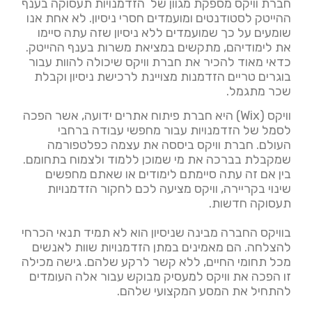
חברת וויקס מספקת מגוון של הזדמנויות תעסוקה בענף
ההייטק לסטודנטים ומועמדים חסרי ניסיון. לא אחת אנו
שומעים על כך שמועמדים ללא ניסיון שזה עתה סיימו
את לימודיהם, מתקשים במציאת משרות בענף ההייטק.
כדאי מאוד להכיר את חברת וויקס שיכולה להוות עבור
בוגרים טריים הזדמנות מצויינת לרכישת ניסיון וקבלת
שכר מתגמל.
וויקס (Wix) היא חברת פיתוח אתרים ידועה, אשר הפכה
לסמל של הזדמנויות עבור מחפשי עבודה ברחבי
העולם. חברת וויקס ביססה את עצמה כפלטפורמה
שמקבלת בברכה את מי שמוכן ללמוד ולצמוח בתחומם.
בין אם זה עתה סיימתם לימודים או שאתם מחפשים
שינוי בקריירה, וויקס מציעה לכם לחקור הזדמנויות
תעסוקה חדשות.
בוויקס החברה מבינה שניסיון הוא לא תמיד תנאי הכרחי
להצלחה. הם מאמינים במתן הזדמנויות שוות לאנשים
מכל תחומי החיים, ללא קשר לרקע שלהם. גישה מכילה
זו הפכה את וויקס למעסיק מבוקש עבור אלה העומדים
להתחיל את המסע המקצועי שלהם.