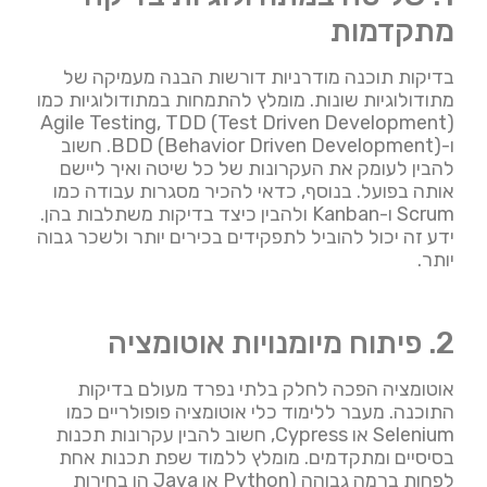
מתקדמות
בדיקות תוכנה מודרניות דורשות הבנה מעמיקה של
מתודולוגיות שונות. מומלץ להתמחות במתודולוגיות כמו
Agile Testing, TDD (Test Driven Development)
ו-BDD (Behavior Driven Development). חשוב
להבין לעומק את העקרונות של כל שיטה ואיך ליישם
אותה בפועל. בנוסף, כדאי להכיר מסגרות עבודה כמו
Scrum ו-Kanban ולהבין כיצד בדיקות משתלבות בהן.
ידע זה יכול להוביל לתפקידים בכירים יותר ולשכר גבוה
יותר.
2. פיתוח מיומנויות אוטומציה
אוטומציה הפכה לחלק בלתי נפרד מעולם בדיקות
התוכנה. מעבר ללימוד כלי אוטומציה פופולריים כמו
Selenium או Cypress, חשוב להבין עקרונות תכנות
בסיסיים ומתקדמים. מומלץ ללמוד שפת תכנות אחת
לפחות ברמה גבוהה (Python או Java הן בחירות