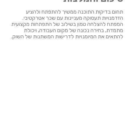
תחום בדיקות התוכנה ממשיך להתפתח ולהציע
הזדמנויות תעסוקה מעניינות עם שכר אטרקטיבי.
המפתח להצלחה טמון בשילוב של התפתחות מקצועית
מתמדת, בחירה נכונה של מקום העבודה, ויכולת
להתאים את המיומנויות לדרישות המשתנות של השוק.
חשוב לזכור כי מעבר לשכר הבסיסי, יש לקחת בחשבון
את חבילת ההטבות הכוללת, אפשרויות הקידום,
והפוטנציאל ללמידה והתפתחות. בחירה נכונה של
מקום העבודה, יחד עם השקעה מתמדת בפיתוח
מקצועי, יכולה להוביל לקריירה מתגמלת ומספקת
בתחום בדיקות התוכנה.
הצלחה בתחום בדיקות התוכנה מחייבת שילוב של
מיומנויות טכניות, כישורים רכים, והבנה עמוקה של
תהליכי פיתוח תוכנה. השקעה בכל אחד מהתחומים
הללו, יחד עם בחירה מושכלת של מקום העבודה, תוביל
להתפתחות מקצועית ולשכר הולם.