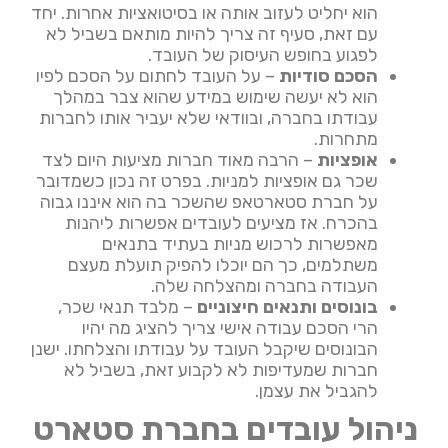
הוא יחליט לעזוב אותה או בסיטואציות אחרות. יחד
עם זאת, סעיף זה צריך להיות מותאם בשביל לא
לפגוע בחופש העיסוק של העובד.
הסכם סודיות
– על העובד לחתום על הסכם לפיו
הוא לא יעשה שימוש במידע שהוא צבר במהלך
עבודתו בחברה, ובוודאי שלא יעביר אותו לחברות
מתחרות.
אופציות
– הרבה מאוד חברות מציעות היום לצד
שכר גם אופציות למניות. בפרט זה נכון כשמדובר
על חברת סטארטאפ שהשכר בה הוא איננו גבוה
בהכרח. אז מציעים לעובדים אפשרות ליהנות
מאפשרות לרכוש מניות בעתיד בתנאים
משתלמים, כך הם יוכלו להפיק תועלת מעצם
העבודה בחברה ומהצלחה שלה.
בונוסים ותנאים חיצוניים
– מלבד תנאי שכר,
הרי הסכם עבודה אישי צריך להציג מה יהיו
הבונוסים שיקבל העובד על עבודתו והצלחתו. ישנן
חברות שמעדיפות לא לקבוע זאת, בשביל לא
להגביל את עצמן.
ניהול עובדים בחברת סטארט