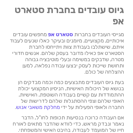
גיוס עובדים בחברת סטארט
אפ
מגייסי העובדים בחברות
סטארט אפ
מחפשים עובדים
איכותיים, מקצועיים, מיומנים ובעיקר כאלו שנעים לעבוד
איתם, שישתלבו בעבודת צוות ויתייחסו לחברת
הסטארט אפ כאילו מדובר בעסק שלהם. אנשים חדורי
מטרה, שדבקים במשימה ובעלי מוטיבציה גבוהה
ותחושת שייכות לעסק יבצעו עבודה נפלאה, למען
ההצלחה של כולם.
בעת גיוס העובדים מתבצעים כמה וכמה מבדקים הן
בנושא של היכולות האישיות, הניסיון המקצועי יכולת
ההתמודדות עם קשיים בעבודה השוטפת, האישיות,
האופי שלהם וצפי ההסתגלות שלהם לדרישות של
החברה ולאופי הפעילות על ידי
מחלקת משאבי אנוש
.
אם העבודה כרוכה בנסיעות תכופות לחו"ל, הדבר
נאמר ונבדק מראש, כדי לוודא שהדבר מתאים לאורח
חייו של המועמד לעבודה, בהיבט האישי והמשפחתי.