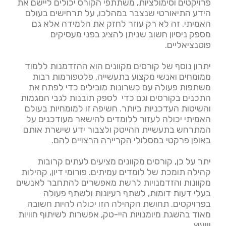
פרויקטים וסימולציות, משתתפי הקורס יכולים ליישם את
הידע התיאורטי שנצבר במהלכו, על תרחישים בעולם
האמיתי. זה לא רק עוזר לחזק את הלמידה אלא גם
מספק ניסיון חשוב שניתן להציג בפני מעסיקים
פוטנציאליים.
יתרון נוסף של קורסים מקוונים הוא ההזדמנות ללמוד
ממומחים ואנשי מקצוע בתעשייה. פלטפורמות רבות
משתפות פעולה עם כשרונות מובילים כדי לפתח את
התכנים בקורסים וגם כדי לספק תובנות לגבי המגמות
והשיטות העדכניות ביותר. חשיפה זו למומחיות בעולם
האמיתי יכולה לעזור ללומדים להישאר מעודכנים על
המתרחש בתעשיית ההייטק ולצבור ידע שישרת אותם
באופן פרקטי במסלולי הקריירה הרצויים להם.
יתר על כן, קורסים מקוונים מציעים לעתים קרובות
קהילה תומכת של לומדים עמיתים. פורומי דיון, קהילות
מקוונות והזדמנויות לרשת מאפשרים להתחבר לאנשים
בעלי דעות דומות, לשתף רעיונות ולשתף פעולה
בפרויקטים. תחושת הקהילה הזו יכולה להיות חשובה
מאוד בהשגת מיומנויות היי-טק, אפשרות לשיתוף חוויות
וייעוץ.