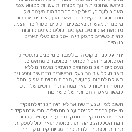
פירושו שתוכניות חינוך מסורתיות עשויות למצוא עצמן
מאחור לעתים, בשל קצב ההתקדמות העצום של
הטכנולוגיות הקיימות. כתוצאה מכך, אנשים שרכשו
מיומנויות מעשיות באמצעים חלופיים, כגון לימוד עצמי,
סדנאות או קורסים מקוונים, יכולים לעתים קרובות
להיות כשירים לתפקידי היי-טק כמו בעלי תארים
רשמיים.
יתר על כן, הביקוש הרב לעובדים מיומנים בתעשיית
הטכנולוגיה הוביל למחסור במועמדים מתאימים.
מעסיקים הופכים פתוחים להעסיק מועמדים ללא
תארים, כל עוד הם בעלי הכישורים הדרושים ומפגינים
תשוקה לתחום. למעשה, חברות מסוימות אפילו החלו
להסיר דרישות לתואר ממודעות הדרושים שלהן, כדי
למשוך מאגר רחב יותר של כישרונות.
חשוב לציין שבעוד שתואר לא יהיה הכרחי לתפקידי
היי-טק ברמת הכניסה עבור מתחילים, הרי שבתפקידים
מיוחדים או תפקידים מתקדמים עדיין עשויים לדרוש
רמת השכלה גבוהה יותר. בנוסף, תואר יכול לספק יתרון
תחרותי ולפתוח דלתות להזדמנויות קידום קריירה