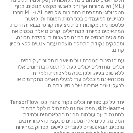
חלפו הימים שבהם בינה מלאכותית (AI) ולמידת מכונה
(ML) היו שמורות אך ורק לאנשי מקצוע מנוסים. בנוף
הטכנולוגי המתפתח במהירות של היום, AI ו-ML הפכו
לנגישים למועמדים בכל רמות המומחיות, כאשר
פלטפורמות מקוונות רבות מציעות קורסי מבוא והדרכות
המתאימים במיוחד למתחילים. קורסים אלה מכסים את
המושגים הבסיסיים בבינה מלאכותית ולמידת מכונה,
ומספקים נקודת התחלה מוצקה עבור אנשים ללא ניסיון
קודם.
עם הזמינות הגוברת של משאבים מקוונים, קורסים
וכלים, מתחילים יכולים כעת להתעמק בתחומים אלו
ללא שום בעיה. ולכן בינה מלאכותית ולמידת
מכונהאינם מוגבלים עוד לבעלי תארים מתקדמים או
לבעלי שנים ארוכות של ניסיון בתחום.
יתר על כן, ספריות וכלים בקוד פתוח, כגון TensorFlow
ו-skit-learn, הפכו את זה למתחילים לקל מתמיד
להתנסות עם עולמות הבינה המלאכותית ולמידת
המכונה. כלים אלה מספקים פונקציות ואלגוריתמים
מובנים, המאפשרים לעובדים ליישם ולבדוק במהירות