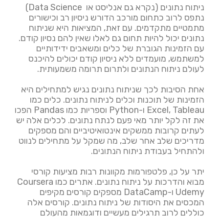
ניתוח נתונים (נקרא גם אנליסט או Data Science)
נתפס לרוב כתחום מורכב הדורש ניסיון רב וכישורים
מתמטיים מתקדמים. עם זאת, המציאות היא שניתוח
נתונים יכול להיות תחום גם לאלו שאין להם נסיון קודם.
עם הזמינות הגוברת של כלים ומשאבים ידידותיים
למשתמש, מועמדים ללא ניסיון קודם יכולים להיכנס
לעולם ניתוח הנתונים ולתרום תרומה משמעותית.
אחת הסיבות לכך שניתוח נתונים נגיש למתחילים היא
הזמינות של תוכנות וכלים לניתוח נתונים. כלים כמו
Excel, Tableau ו-Python וספריות כמו Pandas הפכו
את זה לקל יותר מאי פעם לנתח נתונים. לכלים אלה יש
לעתים קרובות ממשקים אינטואיטיביים והם מספקים
מדריכים שלב אחר שלב, מה שמקל על מתחילים לנווט
ולהתחיל בעבודת ניתוח הנתונים.
יתר על כן, פלטפורמות מקוונות רבות מציעות קורסי
מבוא והדרכות על ניתוח נתונים. אתרים כמו Coursera
Udemy ו-DataCamp מספקים קורסים מקיפים
המכסים את היסודות של ניתוח נתונים. קורסים אלה
כוללים לרוב תרגילים מעשיים ודוגמאות מהעולם