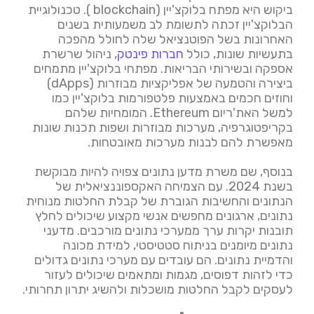
ביקוש היא מפתח בלוקצ'יין (blockchain ). טכנולוגיית
הבלוקצ'יין זכתה לתשומת לב משמעותית בשנים
האחרונות בשל הפוטנציאל שלה לחולל מהפכה
בתעשיות שונות, כולל
חברות פינטק
, ניהול שרשרת
אספקה ובשירותי הבריאות. מפתחי בלוקצ'יין מתמחים
ביצירה והטמעה של אפליקציות מבוזרות (dApps)
וחוזים חכמים באמצעות פלטפורמות בלוקצ'יין כמו
למשל האת'ריום Ethereum. המומחיות שלהם
בקריפטוגרפיה, מערכות מבוזרות ושפות תכנות שונות
מאפשרת להם לבנות מערכות מאובטחות.
בנוסף, שם משרת מדען נתונים צפויה להיות מבוקשת
בשנת 2024. עם הצמיחה האקספוננציאלית של
הנתונים והחשיבות הגוברת של קבלת החלטות מנוחית
נתונים, ארגונים מחפשים אנשי מקצוע שיכולים לחלץ
תובנות יקרות ערך ממערכי נתונים מורכבים. מדעני
נתונים מיומנים בניתוח סטטיסטי, למידת מכונה
והדמיית נתונים. הם עובדים עם מערכי נתונים גדולים
כדי לזהות דפוסים, מגמות ומתאמים שיכולים לעזור
לעסקים לקבל החלטות מושכלות ולהשיג יתרון תחרותי.