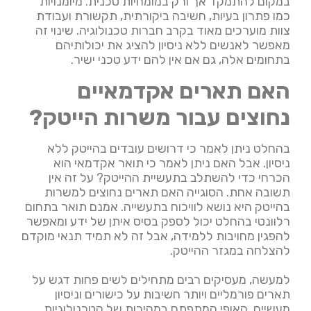
במקום להתמקד אך ורק במומחיות טכנית. מיומנויות
כמו פתרון בעיות, חשיבה ביקורתית, תקשורת ועבודת
צוות מוערכים מאוד בקרב חברות טכנולוגיה. שינוי זה
מאפשר לאנשים ללא ניסיון להציג את יכולותיהם
בתחומים אלה, גם אם אין להם ידע טכני ישיר.
האם תארים אקדמאיים
נחוצים עבור משרות הייטק?
בהחלט ניתן לאמר כי דרושים עובדים בהייטק ללא
ניסיון. אבל האם ניתן לאמר כי תואר אקדמאי הוא
הכרחי כדי להשתלב בתעשיית ההייטק? על זה אין
תשובה אחת. הסוגייה האם תארים נחוצים למשרות
בהייטק היא נושא לוויכוח בתעשייה. אמנם תואר בתחום
רלוונטי בהחלט יכול לספק בסיס איתן של ידע ומאפשר
להפגין מחויבות ללמידה, אבל זה לא תמיד תנאי מוקדם
להצלחה במגזר ההייטק.
למעשה, מעסיקים רבים מתחילים לשים פחות דגש על
תארים פורמליים ויותר חשיבות על כישורים וניסיון
מעשיים. האופי המתפתח במהירות של הטכנולוגיות