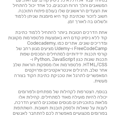
במיוחד עבור אלה ללא כל ניסיון קודם. עם זאת, עם
המשאבים והלך הרוח הנכונים, כל אחד יכול להתחיל
את הצעדים הראשונים שלו בעולם פיתוח התוכנה.
חשוב לזכור שכתיבת קוד היא מיומנות שניתן ללמוד
ולשלוט בה לאורך זמן.
אחת הדרכים הטובות ביותר להתחיל ללמוד כתיבת
קוד ללא ניסיון קודם היא באמצעות פלטפורמות מקוונות
ומדריכים שונים. אתרים כמו Codecademy,
FreeCodeCamp ו-Udemy מציעים מגוון רחב של
קורסי תכנות ידידותיים למתחילים המכסים שפות
תכנות שונות כגון Python, JavaScript ו-
HTML/CSS. פלטפורמות אלו מספקות הוראות שלב
אחר שלב, תרגילים אינטראקטיביים ופרויקטים
המאפשרים לתרגל את טכניקת כתיבת הקוד בצורה
מעשית.
בנוסף, הצטרפות לקהילות של מפתחים ולפורומים
יכולה להיות מועילה מאוד למתחילים. קהילות אלו
מלאות בתוכניתנים מנוסים שמוכנים להציע הדרכה,
לענות על שאלות ולספק תובנות חשובות. השתתפות
בפורומים מקצועיים מאפשרת לכם להתחבר לאנשים