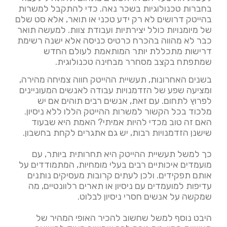
בחברות טכנולוגיות בשכר נאה. כדי להתקבל למשרות
בהייטק דרושים לא רק ידע טכני או תואר, אלא סט שלם
של מיומנויות כולל יצירתיות ועבודת צוות. למעשה תואר
כבר לא מהווה בהכרח כרטיס כניסה אלא ישנה רשימת
דרישות מתכללת יותר המותאמת לעולם החדש
שמתפתח בקצב מסחרר מבחינה טכנולוגית.
בשנים האחרונות, תעשיית ההייטק חווה צמיחה מהירה,
ומציעה שפע של הזדמנויות עבודה לאנשים המעוניינים
לפרוץ לתחום. עם זאת, אנשים רבים תוהים אם יש
מלכוד בכל הקשור למשרות ההייטק הללו ללא ניסיון.
האם זה טוב מכדי להיות אמיתי? האמת היא שבעוד
שישנן הזדמנויות רבות, יש גם אתגרים לקחת בחשבון.
כך למשל תעשיית ההייטק היא תחרותית ביותר, עם
מועמדים איכותיים רבים בעלי מומחיות, המתמודדים על
אותם תפקידים. ולכן לעתים קרובות מעסיקים נותנים
עדיפות למועמדים עם ניסיון או תארים רלוונטיים, מה
שמקשה על אנשים חסרי ניסיון לבלוט.
היבט נוסף למשל שחשוב להכיר האופי המהיר של