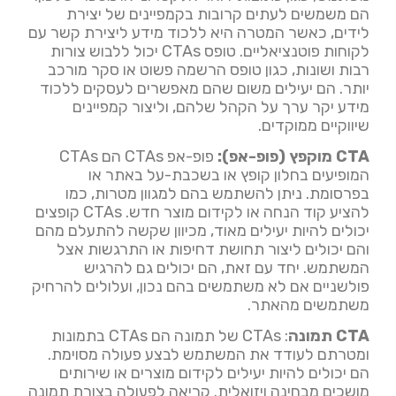
הם משמשים לעתים קרובות בקמפיינים של יצירת
לידים, כאשר המטרה היא ללכוד מידע ליצירת קשר עם
לקוחות פוטנציאליים. טופס CTAs יכול ללבוש צורות
רבות ושונות, כגון טופס הרשמה פשוט או סקר מורכב
יותר. הם יעילים משום שהם מאפשרים לעסקים ללכוד
מידע יקר ערך על הקהל שלהם, וליצור קמפיינים
שיווקיים ממוקדים.
CTA מוקפץ (פופ-אפ):
פופ-אפ CTAs הם CTAs
המופיעים בחלון קופץ או בשכבת-על באתר או
בפרסומת. ניתן להשתמש בהם למגוון מטרות, כמו
להציע קוד הנחה או לקידום מוצר חדש. CTAs קופצים
יכולים להיות יעילים מאוד, מכיוון שקשה להתעלם מהם
והם יכולים ליצור תחושת דחיפות או התרגשות אצל
המשתמש. יחד עם זאת, הם יכולים גם להרגיש
פולשניים אם לא משתמשים בהם נכון, ועלולים להרחיק
משתמשים מהאתר.
CTA תמונה
: CTAs של תמונה הם CTAs בתמונות
ומטרתם לעודד את המשתמש לבצע פעולה מסוימת.
הם יכולים להיות יעילים לקידום מוצרים או שירותים
מושכים מבחינה ויזואלית. קריאה לפעולה בצורת תמונה