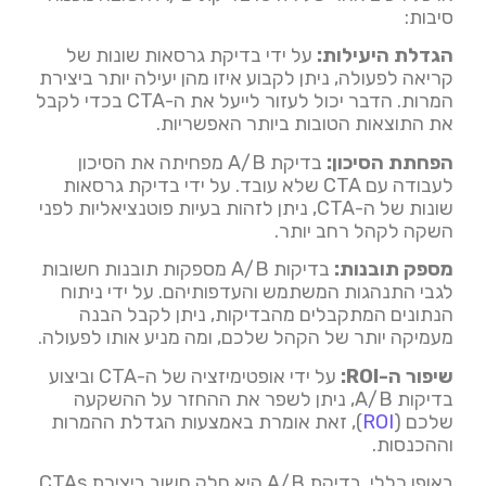
סיבות:
הגדלת היעילות:
על ידי בדיקת גרסאות שונות של
קריאה לפעולה, ניתן לקבוע איזו מהן יעילה יותר ביצירת
המרות. הדבר יכול לעזור לייעל את ה-CTA בכדי לקבל
את התוצאות הטובות ביותר האפשריות.
הפחתת הסיכון:
בדיקת A/B מפחיתה את הסיכון
לעבודה עם CTA שלא עובד. על ידי בדיקת גרסאות
שונות של ה-CTA, ניתן לזהות בעיות פוטנציאליות לפני
השקה לקהל רחב יותר.
מספק תובנות:
בדיקות A/B מספקות תובנות חשובות
לגבי התנהגות המשתמש והעדפותיהם. על ידי ניתוח
הנתונים המתקבלים מהבדיקות, ניתן לקבל הבנה
מעמיקה יותר של הקהל שלכם, ומה מניע אותו לפעולה.
שיפור ה-ROI:
על ידי אופטימיזציה של ה-CTA וביצוע
בדיקות A/B, ניתן לשפר את ההחזר על ההשקעה
שלכם (
ROI
), זאת אומרת באמצעות הגדלת ההמרות
וההכנסות.
באופן כללי, בדיקת A/B היא חלק חשוב ביצירת CTAs