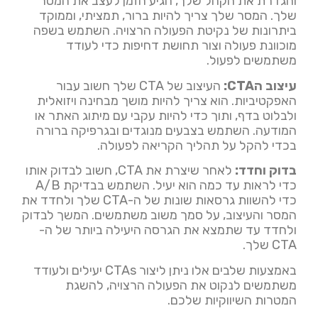
והגדרת את הקהל שלך, הגיע הזמן לעצב את המסר
שלך. המסר שלך צריך להיות ברור, תמציתי, וממוקד
ביתרונות של נקיטת הפעולה הרצויה. השתמש בשפה
מוכוונת פעולה וצור תחושת דחיפות כדי לעודד
משתמשים לפעול.
עיצוב הCTA:
העיצוב של CTA שלך חשוב עבור
האפקטיביות. הוא צריך להיות מושך מבחינה ויזואלית
ולבלוט בדף, ותוך כדי להיות עקבי עם מיתוג האתר או
המודעה. השתמש בצבעים מנוגדים ובגרפיקה ברורה
בכדי להקל על תהליך הקריאה לפעולה.
בדוק וחדד:
לאחר שיצרת את CTA, חשוב לבדוק אותו
כדי לראות עד כמה הוא יעיל. השתמש בבדיקת A/B
כדי להשוות גרסאות שונות של ה-CTA שלך ולחדד את
המסר והעיצוב, על סמך משוב משתמשים. המשך לבדוק
ולחדד עד שתמצא את הגרסה היעילה ביותר של ה-
CTA שלך.
באמצעות שלבים אלו ניתן ליצור CTAs יעילים ולעודד
משתמשים לנקוט את הפעולה הרצויה, להשגת
המטרות השיווקיות שלכם.