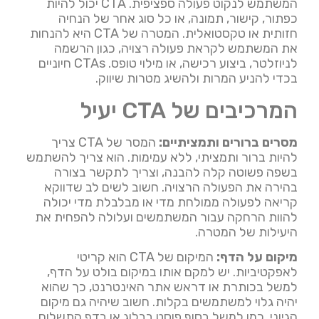
המשתמש לנקוט פעולה ספציפית. CTA יכול להיות
כפתור, קישור, תמונה, או כל סוג אחר של הנחיה
חזותית או טקסטואלית. המטרה של CTA היא להנחות
את המשתמש לקראת פעולה רצויה, כגון הרשמה
לניוזלטר, ביצוע רכישה, או מילוי טופס. CTAs חיוניים
בכדי להניע המרות ולהשיג מטרות שיווק.
המרכיבים של CTA יעיל
מסרים ברורים ותמציתיים:
המסר של CTA צריך
להיות ברור ותמציתי, ללא עמימות. הוא צריך להשתמש
בשפה פשוטה קלה להבנה, וצריך לתקשר בצורה
בהירה את הפעולה הרצויה. חשוב לשים לב שדווקא
קריאה לפעולה ממולחת מדי או מבלבלת מדי יכולה
להוות הרחקה עבור המשתמשים ועלולה להפחית את
היעילות של המטרה.
מיקום על הדף:
המיקום של CTA הוא קריטי
לאפקטיביות. יש למקם אותו במיקום בולט על הדף,
למשל בכותרת או דראש אתר האינטרנט, כך שהוא
יהיה גלוי למשתמשים בקלות. חשוב שיהיה גם מיקום
הגיוני, כמו למשל בסוף פוסט בבלוג או בדף התשלום