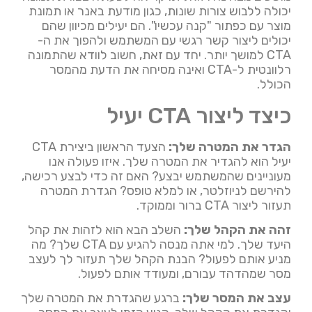
יכולה ללבוש צורות שונות, כגון מודעת באנר או תמונת
מוצר עם כפתור "קנה עכשיו". הם יעילים מכיוון שהם
יכולים ליצור קשר רגשי עם המשתמש ולהפוך את ה-
CTA למושך יותר. יחד עם זאת, חשוב לוודא שהתמונה
רלוונטית ל-CTA ואינה מסיחה את הדעת מהמסר
הכולל.
כיצד ליצור CTA יעיל
הגדר את המטרה שלך:
הצעד הראשון ביצירת CTA
יעיל הוא להגדיר את המטרה שלך. איזו פעולה אנו
מעוניינים שהמשתמש יבצע? האם זה כדי לבצע רכישה,
להירשם לניוזלטר, או למלא טופס? הגדרת המטרה
תעזור ליצור CTA ברור וממוקד.
זהה את הקהל שלך:
השלב הבא הוא לזהות את קהל
היעד שלך. למי אתה מנסה להגיע עם CTA שלך? מה
מניע אותם לפעול? הבנת הקהל שלך תעזור לך לעצב
מסר שמהדהד עבורם, ומעודד אותם לפעול.
עצב את המסר שלך:
ברגע שהגדרת את המטרה שלך