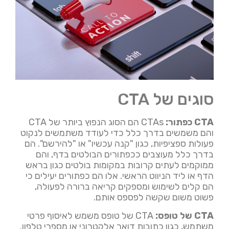
סוגים של CTA
CTA כפתור:
CTAs הם הסוג הנפוץ ביותר של CTA
והם משמשים בדרך כלל כדי לעודד משתמשים לנקוט
פעולות ספציפיות, כגון "קנה עכשיו" או "להירשם". הם
בדרך כלל מעוצבים ככפתורים הבולטים בדף, והם
ממוקמים לעתים קרובות במקומות בולטים כגון בראש
הדף או ליד הניווט הראשי. אלו הם כפתורים יעילים כי
הם קלים לשימוש ומספקים קריאה ברורה לפעולה,
פשוט משום שקשה לפספס אותם.
CTA של טופס:
CTA של טופס משמש לאיסוף פרטי
משתמש, כגון כתובות דואר אלקטרוני או מספרי טלפון.